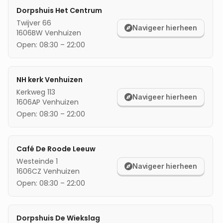
Dorpshuis Het Centrum
mijn locatie
Twijver 66
Navigeer hierheen
1606BW
Venhuizen
Open:
08:30
–
22:00
NH kerk Venhuizen
Kerkweg 113
Navigeer hierheen
1606AP
Venhuizen
Open:
08:30
–
22:00
Café De Roode Leeuw
Westeinde 1
Navigeer hierheen
1606CZ
Venhuizen
Open:
08:30
–
22:00
Dorpshuis De Wiekslag