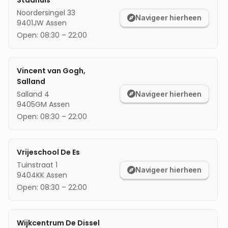
Stadhuis
Noordersingel 33
mijn locatie
Navigeer hierheen
9401JW
Assen
Open:
08:30
–
22:00
Vincent van Gogh,
Salland
Salland 4
Navigeer hierheen
9405GM
Assen
Open:
08:30
–
22:00
Vrijeschool De Es
Tuinstraat 1
Navigeer hierheen
9404KK
Assen
Open:
08:30
–
22:00
Wijkcentrum De Dissel