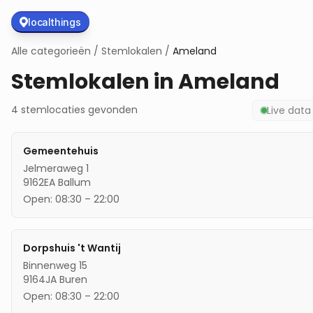
localthings
Alle categorieën
/
Stemlokalen
/
Ameland
Stemlokalen in
Ameland
4
stemlocaties
gevonden
Live dat
Gemeentehuis
Jelmeraweg 1
9162EA
Ballum
Open:
08:30
–
22:00
Dorpshuis 't Wantij
Binnenweg 15
9164JA
Buren
Open:
08:30
–
22:00