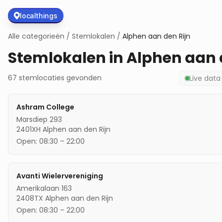
localthings
Alle categorieën
/
Stemlokalen
/
Alphen aan den Rijn
Stemlokalen in
Alphen aan 
67
stemlocaties
gevonden
Live dat
Ashram College
Marsdiep 293
2401XH
Alphen aan den Rijn
Open:
08:30
–
22:00
Avanti Wielervereniging
Amerikalaan 163
2408TX
Alphen aan den Rijn
Open:
08:30
–
22:00