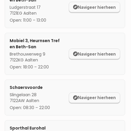
en Beth-San
Ludgerstraat 17
Navigeer hierheen
mijn locatie
7121EG
Aalten
Open:
11:00
–
13:00
Mobiel 3, Heurnsen Tref
en Beth-San
Brethouwerweg 9
Navigeer hierheen
7122KG
Aalten
Open:
18:00
–
22:00
Schaersvoorde
Slingelaan 28
Navigeer hierheen
7122AW
Aalten
Open:
08:30
–
22:00
Sporthal Eurohal