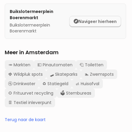
Buikslotermeerplein
Boerenmarkt
Navigeer hierheen
Buikslotermeerplein
Boerenmarkt
Meer in
Amsterdam
🥕
Markten
💵
Pinautomaten
🧻
Toiletten
🍓
Wildpluk spots
🛹
Skateparks
🏊
Zwemspots
🚰
Drinkwater
♻️
Statiegeld
🚮
Huisafval
🌻
Frituurvet recycling
🗳️
Stembureas
👖
Textiel inleverpunt
Terug naar de kaart